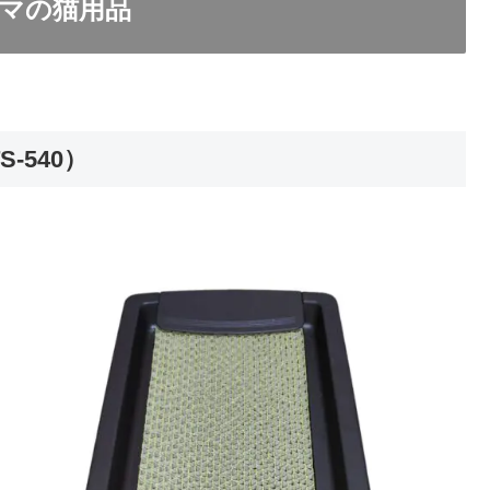
マの猫用品
-540）