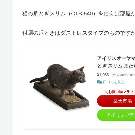
猫の爪とぎスリム（CTS-540）を使えば部
付属の爪とぎはダストレスタイプのものですが
アイリスオーヤマ(I
とぎ スリム また
¥1,036
（2026/08/06 0
口コミを見る
＼お買い物マラソ
楽天市場
アイリスプラ