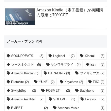
Amazon Kindle（電子書籍）が初回購
入限定で70%OFF
メーカー・ブランド別
SOUNDPEATS
(8)
Logicool
(7)
Xiaomi
(6)
ソースネクスト
(5)
サンワサプライ
(4)
issin
(3)
Amazon Kindle
(3)
GTRACING
(3)
フィリップス
(2)
ProtoArc
(2)
YUNZII
(2)
Keychron
(2)
FIIO
(2)
SwitchBot
(2)
FOSMET
(2)
Backbone
(2)
Amazon Audible
(2)
VOLTME
(2)
Lenovo
(2)
EMEET
(2)
Amazon Music
(1)