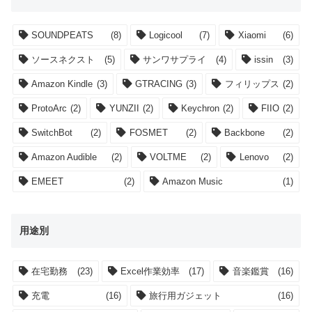
SOUNDPEATS
(8)
Logicool
(7)
Xiaomi
(6)
ソースネクスト
(5)
サンワサプライ
(4)
issin
(3)
Amazon Kindle
(3)
GTRACING
(3)
フィリップス
(2)
ProtoArc
(2)
YUNZII
(2)
Keychron
(2)
FIIO
(2)
SwitchBot
(2)
FOSMET
(2)
Backbone
(2)
Amazon Audible
(2)
VOLTME
(2)
Lenovo
(2)
EMEET
(2)
Amazon Music
(1)
用途別
在宅勤務
(23)
Excel作業効率
(17)
音楽鑑賞
(16)
充電
(16)
旅行用ガジェット
(16)