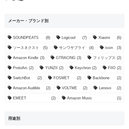
メーカー・ブランド別
SOUNDPEATS
(8)
Logicool
(7)
Xiaomi
(6)
ソースネクスト
(5)
サンワサプライ
(4)
issin
(3)
Amazon Kindle
(3)
GTRACING
(3)
フィリップス
(2)
ProtoArc
(2)
YUNZII
(2)
Keychron
(2)
FIIO
(2)
SwitchBot
(2)
FOSMET
(2)
Backbone
(2)
Amazon Audible
(2)
VOLTME
(2)
Lenovo
(2)
EMEET
(2)
Amazon Music
(1)
用途別