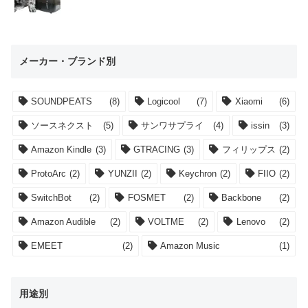
メーカー・ブランド別
SOUNDPEATS
(8)
Logicool
(7)
Xiaomi
(6)
ソースネクスト
(5)
サンワサプライ
(4)
issin
(3)
Amazon Kindle
(3)
GTRACING
(3)
フィリップス
(2)
ProtoArc
(2)
YUNZII
(2)
Keychron
(2)
FIIO
(2)
SwitchBot
(2)
FOSMET
(2)
Backbone
(2)
Amazon Audible
(2)
VOLTME
(2)
Lenovo
(2)
EMEET
(2)
Amazon Music
(1)
用途別