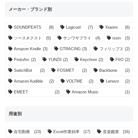
メーカー・ブランド別
SOUNDPEATS
(8)
Logicool
(7)
Xiaomi
(6)
ソースネクスト
(5)
サンワサプライ
(4)
issin
(3)
Amazon Kindle
(3)
GTRACING
(3)
フィリップス
(2)
ProtoArc
(2)
YUNZII
(2)
Keychron
(2)
FIIO
(2)
SwitchBot
(2)
FOSMET
(2)
Backbone
(2)
Amazon Audible
(2)
VOLTME
(2)
Lenovo
(2)
EMEET
(2)
Amazon Music
(1)
用途別
在宅勤務
(23)
Excel作業効率
(17)
音楽鑑賞
(16)