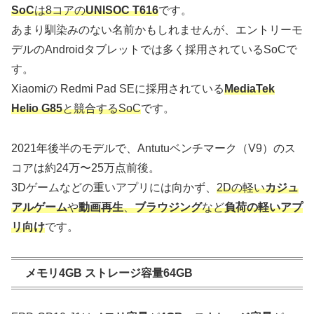
SoC
は8コアの
UNISOC T616
です。
あまり馴染みのない名前かもしれませんが、エントリーモ
デルのAndroidタブレットでは多く採用されているSoCで
す。
Xiaomiの Redmi Pad SEに採用されている
MediaTek
Helio G85
と競合するSoC
です。
2021年後半のモデルで、Antutuベンチマーク（V9）のス
コアは約24万〜25万点前後。
3Dゲームなどの重いアプリには向かず、
2Dの軽い
カジュ
アルゲーム
や
動画再生
、
ブラウジング
など
負荷の軽いアプ
リ向け
です。
メモリ4GB ストレージ容量64GB