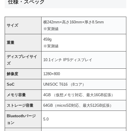
仕様・スペック
横242mm×高さ160mm×厚さ8.5mm
サイズ
※実測値
459g
重量
※実測値
ディスプレイサイ
10.1インチ IPSディスプレイ
ズ
解像度
1280×800
SoC
UNISOC T616 （8コア）
メモリ容量
4GB （仮想メモリ対応、最大16GB拡張）
ストレージ容量
64GB（microSD対応、最大512GB拡張）
Bluetoothバージ
5.0
ョン