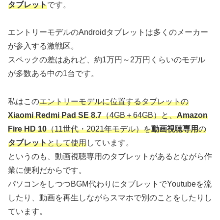
タブレット
です。
エントリーモデルのAndroidタブレットは多くのメーカー
が参入する激戦区。
スペックの差はあれど、約1万円～2万円くらいのモデル
が多数ある中の1台です。
私はこの
エントリーモデルに位置するタブレットの
Xiaomi Redmi Pad SE 8.7
（4GB＋64GB）と、
Amazon
Fire HD 10
（11世代・2021年モデル）を
動画視聴専用
の
タブレット
として使用
しています。
というのも、動画視聴専用のタブレットがあるとながら作
業に便利だからです。
パソコンをしつつBGM代わりにタブレットでYoutubeを流
したり、動画を再生しながらスマホで別のことをしたりし
ています。