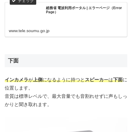
総務省 電波利用ポータル | エラーページ（Error
Page）
www.tele.soumu.go.jp
下面
インカメラ
が
上側
になるように持つと
スピーカ
ーは
下面
に
位置します。
音質は標準レベルで、最大音量でも音割れせずに声もしっ
かりと聞き取れます。