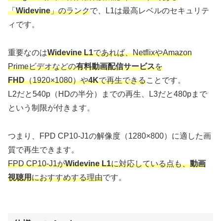
「
Widevine
」のランク
で、L1は最高レベルのセキュリテ
ィです。
重要なのは
Widevine L1
であれば、NetflixやAmazon
Primeビデオなどの
有料動画配信サービス
を
FHD
（1920×1080）や
4K
で再生できる
ことです。
L2だと540p（HDの半分）までの再生、L3だと480pまで
という制限が付きます。
つまり、FPD CP10-J1の解像度（1280×800）に適した画
質で再生できます。
FPD CP10-J1が
Widevine L1
に対応している点も、
動画
視聴用
におすすめする理由
です。