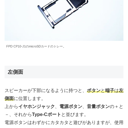
FPD CP10-J1のmicroSDカードのトレー。
左側面
スピーカーが下部になるように持つと、
ボタン
と
端子
は
左
側面
に位置します。
上から
イヤホンジャック
、
電源ボタン
、
音量ボタン
の＋と
－、それから
Type-Cポート
と並びます。
電源ボタンはわずかにカタカタと遊びがありますが、使用