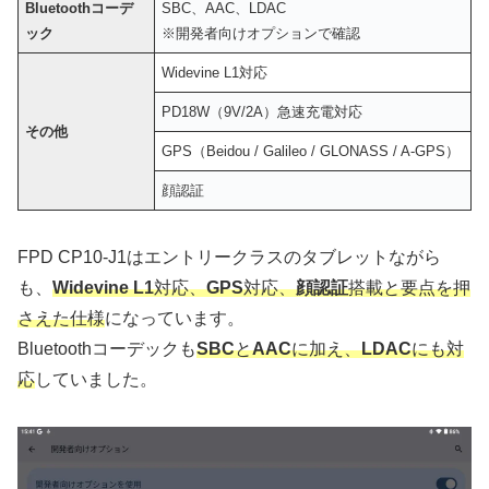
Bluetoothコーデ
SBC、AAC、LDAC
ック
※開発者向けオプションで確認
Widevine L1対応
PD18W（9V/2A）急速充電対応
その他
GPS（Beidou / Galileo / GLONASS / A-GPS）
顔認証
FPD CP10-J1はエントリークラスのタブレットながら
も、
Widevine L1
対応、
GPS
対応、
顔認証
搭載と要点を押
さえた仕様
になっています。
Bluetoothコーデックも
SBC
と
AAC
に加え、
LDAC
にも対
応
していました。