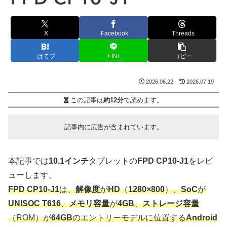
X
Facebook
Threads
はてブ
LINE
コピー
2026.06.22
2026.07.19
この記事は
約12分
で読めます。
記事内に広告が含まれています。
本記事では
10.1インチ
タブレットの
FPD CP10-J1
をレビ
ューします。
FPD CP10-J1
は、
解像度
が
HD
（
1280×800
）、
SoC
が
UNISOC T616
、
メモリ容量
が
4GB
、
ストレージ容量
（ROM）が
64GB
のエントリーモデルに位置する
Android