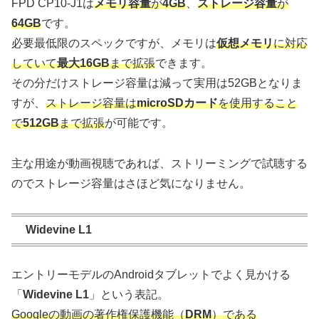
FPD CP10-J1は
メモリ容量
が
4GB
、
ストレージ容量
が
64GB
です。
必要最低限のスペックですが、メモリは
仮想メモリ
に対応
していて
最大16GB
まで拡張
できます。
その分だけストレージ容量は減って実用は52GBとなりま
すが、
ストレージ容量は
microSDカード
を使用すること
で
512GB
まで拡張
が可能です。
主な用途が動画視聴であれば、ストリーミングで試聴する
のでストレージ容量はさほど気になりません。
Widevine L1
エントリーモデルのAndroidタブレットでよく見かける
「
Widevine L1
」という表記。
Googleの動画の著作権保護機能（
DRM
）である