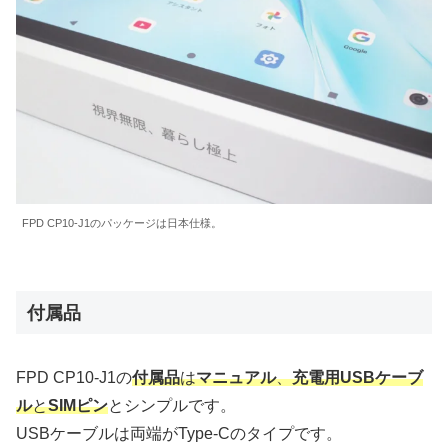
FPD CP10-J1のパッケージは日本仕様。
付属品
FPD CP10-J1の
付属品
は
マニュアル
、
充電用USBケーブ
ル
と
SIMピン
とシンプルです。
USBケーブルは両端がType-Cのタイプです。