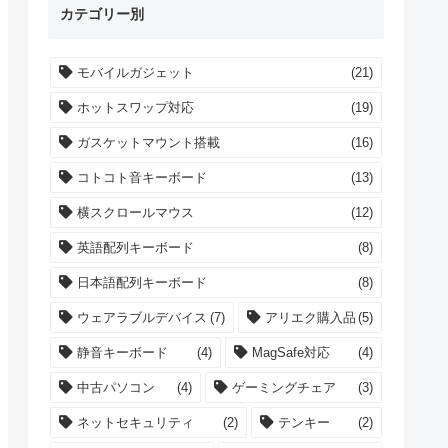
カテゴリー別
モバイルガジェット
(21)
ホットスワップ対応
(19)
ガスケットマウント搭載
(16)
コトコト音キーボード
(13)
横スクロールマウス
(12)
英語配列キーボード
(8)
日本語配列キーボード
(8)
ウェアラブルデバイス
(7)
アリエク購入品
(5)
静音キーボード
(4)
MagSafe対応
(4)
中古パソコン
(4)
ゲーミングチェア
(3)
ネットセキュリティ
(2)
テンキー
(2)