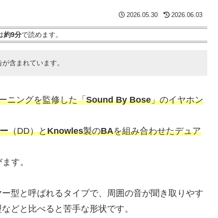
2026.05.30
2026.06.03
は
約9分
で読めます。
告が含まれています。
ューニングを監修した「
Sound By Bose
」のイヤホン
ー
（DD）と
Knowles
製の
BA
を組み合わせたデュア
びます。
ヤー型と呼ばれるタイプで、周囲の音が聞き取りやす
型などと比べると苦手な形状です。