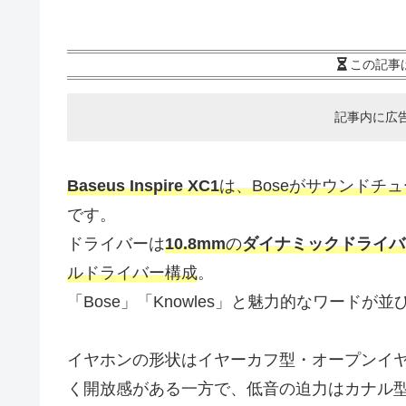
この記事
記事内に広
Baseus Inspire XC1
は、Boseがサウンドチ
です。
ドライバーは
10.8mm
の
ダイナミックドライバ
ルドライバー構成
。
「Bose」「Knowles」と魅力的なワードが並
イヤホンの形状はイヤーカフ型・オープンイ
く開放感がある一方で、低音の迫力はカナル