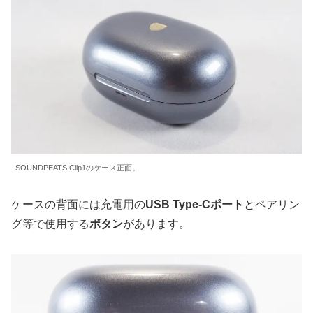
SOUNDPEATS Clip1のケース正面。
ケースの背面には充電用の
USB Type-Cポート
とペアリン
グ等で使用する
ボタン
があります。