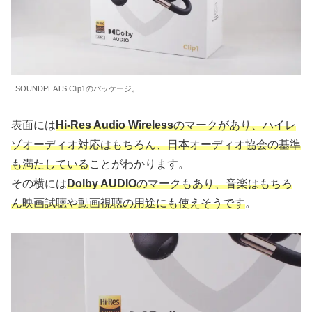
SOUNDPEATS Clip1のパッケージ。
表面には
Hi-Res Audio Wireless
のマークがあり、ハイレ
ゾオーディオ対応はもちろん、日本オーディオ協会の基準
も満たしている
ことがわかります。
その横には
Dolby AUDIO
のマークもあり、音楽はもちろ
ん映画試聴や動画視聴の用途にも使えそうです
。