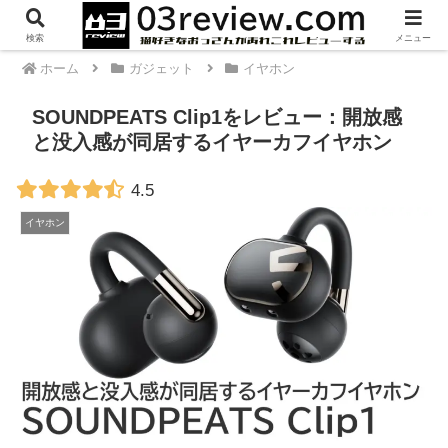
PR
検索
メニュー
ホーム
ガジェット
イヤホン
SOUNDPEATS Clip1をレビュー：開放感
と没入感が同居するイヤーカフイヤホン
4.5
イヤホン