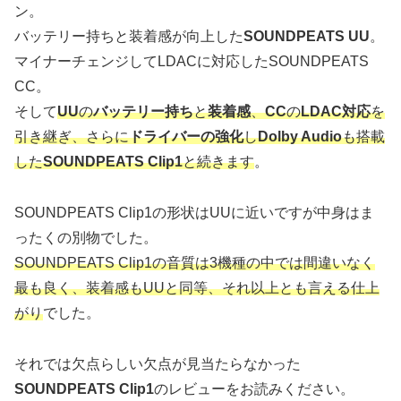
ン。
バッテリー持ちと装着感が向上した
SOUNDPEATS UU
。
マイナーチェンジしてLDACに対応したSOUNDPEATS
CC。
そして
UU
の
バッテリー持ち
と
装着感
、
CC
の
LDAC対応
を
引き継ぎ、さらに
ドライバーの強化
し
Dolby Audio
も搭載
した
SOUNDPEATS Clip1
と続きます
。
SOUNDPEATS Clip1の形状はUUに近いですが中身はま
ったくの別物でした。
SOUNDPEATS Clip1の音質は3機種の中では間違いなく
最も良く、装着感もUUと同等、それ以上とも言える仕上
がり
でした。
それでは欠点らしい欠点が見当たらなかった
SOUNDPEATS Clip1
のレビューをお読みください。