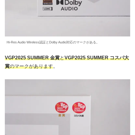
Hi-Res Audio Wireless認証とDolby Audio対応のマークがある。
VGP2025 SUMMER 金賞
と
VGP2025 SUMMER コスパ大
賞
のマークがあります
。