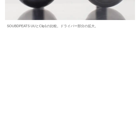
SOUBDPEATS UUとClip1の比較。ドライバー部分の拡大。