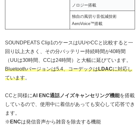
ノロジー搭載
独自の風切り音低減技術
AeroVoice™搭載
SOUNDPEATS Clip1のケースはUUやCCと比較すると一
回り以上大きく、その分バッテリー持続時間が40時間
（UUは30時間、CCは24時間）と大幅に延びています。
Bluetoothバージョンは5.4、コーデックは
LDAC
に対応し
ています
。
CCと同様に
AI ENC通話ノイズキャンセリング機能
を搭載
しているので、使用中に着信があっても安心して応答でき
ます。
※
ENC
は発信音声から雑音を除去する機能