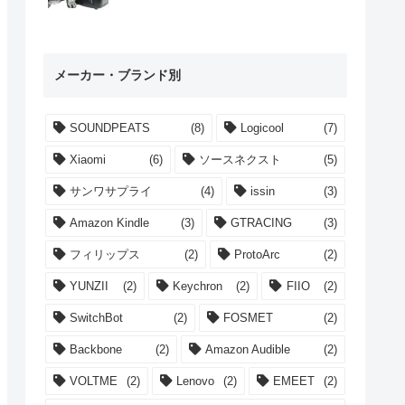
メーカー・ブランド別
SOUNDPEATS
(8)
Logicool
(7)
Xiaomi
(6)
ソースネクスト
(5)
サンワサプライ
(4)
issin
(3)
Amazon Kindle
(3)
GTRACING
(3)
フィリップス
(2)
ProtoArc
(2)
YUNZII
(2)
Keychron
(2)
FIIO
(2)
SwitchBot
(2)
FOSMET
(2)
Backbone
(2)
Amazon Audible
(2)
VOLTME
(2)
Lenovo
(2)
EMEET
(2)