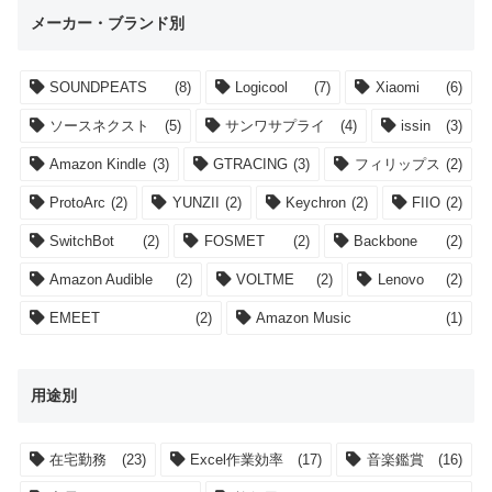
メーカー・ブランド別
SOUNDPEATS
(8)
Logicool
(7)
Xiaomi
(6)
ソースネクスト
(5)
サンワサプライ
(4)
issin
(3)
Amazon Kindle
(3)
GTRACING
(3)
フィリップス
(2)
ProtoArc
(2)
YUNZII
(2)
Keychron
(2)
FIIO
(2)
SwitchBot
(2)
FOSMET
(2)
Backbone
(2)
Amazon Audible
(2)
VOLTME
(2)
Lenovo
(2)
EMEET
(2)
Amazon Music
(1)
用途別
在宅勤務
(23)
Excel作業効率
(17)
音楽鑑賞
(16)