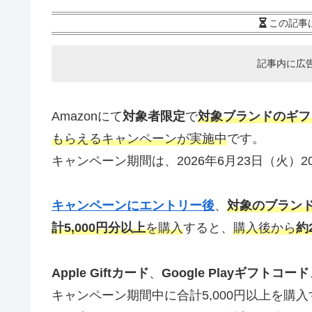
この記事
記事内に広
Amazonにて
対象者限定
で
対象ブランドのギフ
もらえるキャンペーンが実施中
です。
キャンペーン期間は、2026年6月23日（火）2
キャンペーンにエントリー後
、
対象のブラン
計5,000円分以上
を購入
すると、
購入後から
約
Apple Giftカード
、
Google Playギフトコード
キャンペーン期間中に合計5,000円以上を購