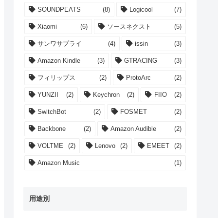
SOUNDPEATS
(8)
Logicool
(7)
Xiaomi
(6)
ソースネクスト
(5)
サンワサプライ
(4)
issin
(3)
Amazon Kindle
(3)
GTRACING
(3)
フィリップス
(2)
ProtoArc
(2)
YUNZII
(2)
Keychron
(2)
FIIO
(2)
SwitchBot
(2)
FOSMET
(2)
Backbone
(2)
Amazon Audible
(2)
VOLTME
(2)
Lenovo
(2)
EMEET
(2)
Amazon Music
(1)
用途別