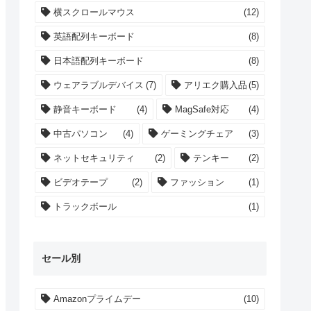
横スクロールマウス
(12)
英語配列キーボード
(8)
日本語配列キーボード
(8)
ウェアラブルデバイス
(7)
アリエク購入品
(5)
静音キーボード
(4)
MagSafe対応
(4)
中古パソコン
(4)
ゲーミングチェア
(3)
ネットセキュリティ
(2)
テンキー
(2)
ビデオテープ
(2)
ファッション
(1)
トラックボール
(1)
セール別
Amazonプライムデー
(10)