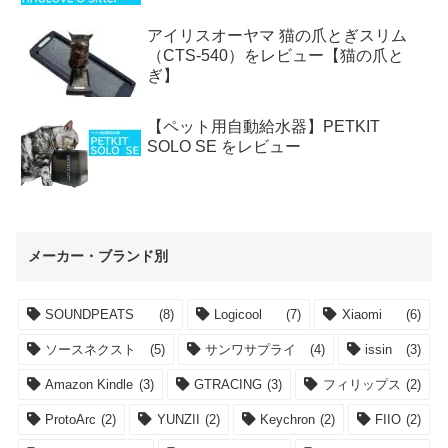
アイリスオーヤマ 猫の爪とぎスリム
（CTS-540）をレビュー【猫の爪と
ぎ】
【ペット用自動給水器】PETKIT
SOLO SE をレビュー
メーカー・ブランド別
SOUNDPEATS
(8)
Logicool
(7)
Xiaomi
(6)
ソースネクスト
(5)
サンワサプライ
(4)
issin
(3)
Amazon Kindle
(3)
GTRACING
(3)
フィリップス
(2)
ProtoArc
(2)
YUNZII
(2)
Keychron
(2)
FIIO
(2)