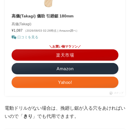
高儀(Takagi) 儀助 引廻鋸 180mm
髙儀(Takagi)
¥1,087
（2026/08/03 02:26時点 | Amazon調べ）
口コミを見る
＼お買い物マラソン／
楽天市場
Amazon
Yahoo!
ポチップ
電動ドリルがない場合は、挽廻し鋸が入る穴をあければい
いので「
きり
」でも代用できます。