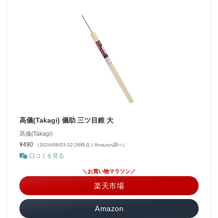
高儀(Takagi) 儀助 三ツ目錐 大
髙儀(Takagi)
¥490
（2026/08/03 02:26時点 | Amazon調べ）
口コミを見る
＼お買い物マラソン／
楽天市場
Amazon