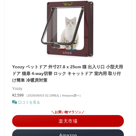
Ycozy ペットドア 外寸27.8 x 25cm 猫 出入り口 小型犬用
ドア 猫扉 4-way切替 ロック キャットドア 室内用 取り付
け簡単 冷暖房対策
Ycozy
¥2,599
（2026/08/03 02:26時点 | Amazon調べ）
口コミを見る
＼お買い物マラソン／
楽天市場
Amazon