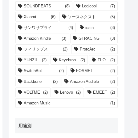
SOUNDPEATS
(8)
Logicool
(7)
Xiaomi
(6)
ソースネクスト
(5)
サンワサプライ
(4)
issin
(3)
Amazon Kindle
(3)
GTRACING
(3)
フィリップス
(2)
ProtoArc
(2)
YUNZII
(2)
Keychron
(2)
FIIO
(2)
SwitchBot
(2)
FOSMET
(2)
Backbone
(2)
Amazon Audible
(2)
VOLTME
(2)
Lenovo
(2)
EMEET
(2)
Amazon Music
(1)
用途別