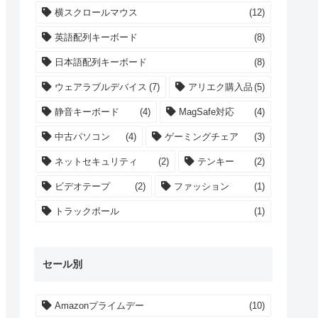
横スクロールマウス
(12)
英語配列キーボード
(8)
日本語配列キーボード
(8)
ウェアラブルデバイス
(7)
アリエク購入品
(5)
静音キーボード
(4)
MagSafe対応
(4)
中古パソコン
(4)
ゲーミングチェア
(3)
ネットセキュリティ
(2)
テンキー
(2)
ビデオテープ
(2)
ファッション
(1)
トラックボール
(1)
セール別
Amazonプライムデー
(10)