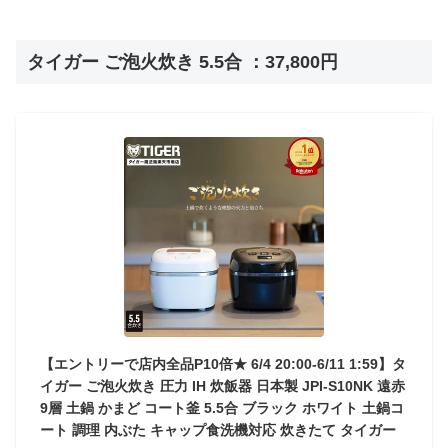
タイガー ご泡火炊き 5.5合 ：37,800円
【エントリーで店内全品P10倍★ 6/4 20:00-6/11 1:59】タ
イガー ご泡火炊き 圧力 IH 炊飯器 日本製 JPI-S10NK 遠赤
9層 土鍋 かまど コート釜 5.5合 ブラック ホワイト 土鍋コ
ート 調理 内ぶた キャップ食洗機対応 炊きたて タイガー