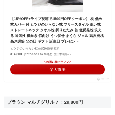
【15%OFF+ライブ視聴で1500円OFFクーポン】 枕 低め
枕カバー 付 ヒツジのいらない枕 フリースタイル 低い枕
ストレートネック タオル枕 折りたたみ 首 低反発枕 洗え
る 通気性 横向き 仰向け うつ伏せ まくら ジェル 高反発枕
高さ調節 父の日 ギフト 誕生日 プレゼント
ヒツジのいらない枕公式睡眠研究所
¥14,800
（2026/08/03 10:28時点 | 楽天市場調べ）
＼お買い物マラソン／
楽天市場
ポチップ
ブラウン マルチグリル 7 ：29,800円