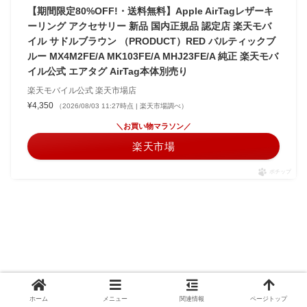
【期間限定80%OFF!・送料無料】Apple AirTagレザーキ
ーリング アクセサリー 新品 国内正規品 認定店 楽天モバ
イル サドルブラウン （PRODUCT）RED バルティックブ
ルー MX4M2FE/A MK103FE/A MHJ23FE/A 純正 楽天モバ
イル公式 エアタグ AirTag本体別売り
楽天モバイル公式 楽天市場店
¥4,350
（2026/08/03 11:27時点 | 楽天市場調べ）
＼お買い物マラソン／
楽天市場
ポチップ
ホーム
メニュー
関連情報
ページトップ