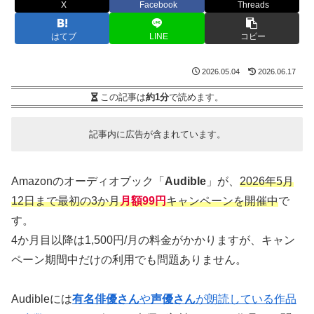
X
Facebook
Threads
はてブ
LINE
コピー
2026.05.04
2026.06.17
この記事は
約1分
で読めます。
記事内に広告が含まれています。
Amazonのオーディオブック「
Audible
」が、
2026年5月
12日まで最初の3か月
月額99円
キャンペーンを開催中
で
す。
4か月目以降は1,500円/月の料金がかかりますが、キャン
ペーン期間中だけの利用でも問題ありません。
Audibleには
有名俳優さん
や
声優さん
が朗読している作品