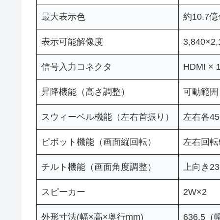
最大表示色
約10.7
表示可能解像度
3,840×2
信号入力コネクタ
HDMI × 1 
昇降機能（高さ調整）
可動範囲 
スウィーベル機能（左右首振り）
左右各45
ピボット機能（画面縦回転）
左右回転9
チルト機能（画面角度調整）
上向き23°
スピーカー
2W×2
外形寸法(幅×高×奥行mm)
636.5（