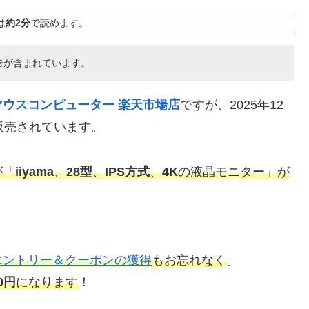
は
約2分
で読めます。
告が含まれています。
マウスコンピューター 楽天市場店
ですが、2025年12
販売されています。
が「
iiyama
、
28型
、
IPS方式
、
4K
の液晶モニター」が
エントリー＆クーポンの獲得
もお忘れなく
。
00円
になります
！