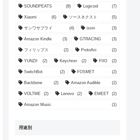
SOUNDPEATS
(8)
Logicool
(7)
Xiaomi
(6)
ソースネクスト
(5)
サンワサプライ
(4)
issin
(3)
Amazon Kindle
(3)
GTRACING
(3)
フィリップス
(2)
ProtoArc
(2)
YUNZII
(2)
Keychron
(2)
FIIO
(2)
SwitchBot
(2)
FOSMET
(2)
Backbone
(2)
Amazon Audible
(2)
VOLTME
(2)
Lenovo
(2)
EMEET
(2)
Amazon Music
(1)
用途別