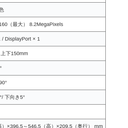
億色
,160（最大） 8.2MegaPixels
/ DisplayPort × 1
上下150mm
°
0°
/ 下向き5°
幅）×396.5～546.5（高）×209.5（奥行） mm