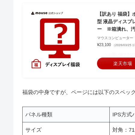
【訳あり 福袋】ポ
型 液晶ディスプレイ
ー ※箱潰れ、
マウスコンピューター
¥23,100
（2026/03/25
＼お買い物マラソ
楽天市場
福袋の中身ですが、ページには以下のスペッ
パネル種類
IPS方
サイズ
対角：71c