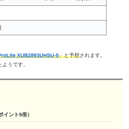
証
ProLite XUB2893UHSU-5
」と予想
されます。
ったようです。
（ポイント5倍）