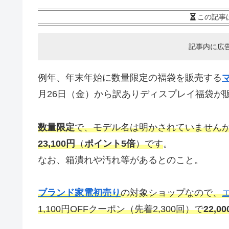
この記事
記事内に広
例年、年末年始に数量限定の福袋を販売する
月26日（金）から訳ありディスプレイ福袋が
数量限定
で、モデル名は明かされていません
23,100円
（
ポイント5倍
）です
。
なお、箱潰れや汚れ等があるとのこと。
ブランド家電初売り
の対象ショップなので、
1,100円OFFクーポン（先着2,300回）で
22,0