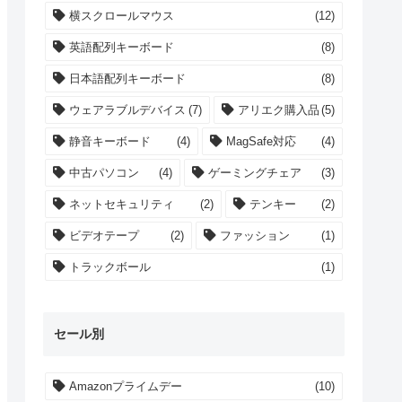
横スクロールマウス
(12)
英語配列キーボード
(8)
日本語配列キーボード
(8)
ウェアラブルデバイス
(7)
アリエク購入品
(5)
静音キーボード
(4)
MagSafe対応
(4)
中古パソコン
(4)
ゲーミングチェア
(3)
ネットセキュリティ
(2)
テンキー
(2)
ビデオテープ
(2)
ファッション
(1)
トラックボール
(1)
セール別
Amazonプライムデー
(10)