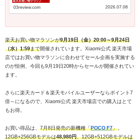
り...
2026.07.08
03review.com
楽天お買い物マラソンが
9月19日（金）20:00～9月24日
（水）1:59
まで
開催されています。Xiaomi公式 楽天市場
店ではお買い物マラソンに合わせてセール企画を実施する
のが恒例、今回も9月19日20時からセールが開催されてい
ます。
さらに楽天カード＆楽天モバイルユーザーならポイント7
倍～になるので、Xiaomi公式 楽天市場店での購入はとて
もお得。
お買い得品は、
7月8日発売の新機種「
POCO F7
」
。
12GB+256GBモデルは
48,980円
、12GB+512GBモデルは