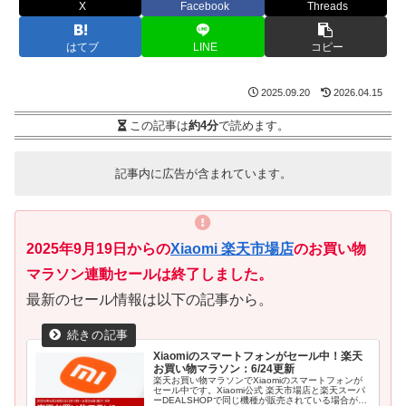
X
Facebook
Threads
はてブ
LINE
コピー
2025.09.20
2026.04.15
この記事は
約4分
で読めます。
記事内に広告が含まれています。
2025年9月19日からの
Xiaomi 楽天市場店
のお買い物
マラソン連動セールは終了しました。
最新のセール情報は以下の記事から。
Xiaomiのスマートフォンがセール中！楽天
お買い物マラソン：6/24更新
楽天お買い物マラソンでXiaomiのスマートフォンが
セール中です。Xiaomi公式 楽天市場店と楽天スーパ
ーDEALSHOPで同じ機種が販売されている場合があ