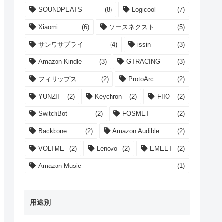
SOUNDPEATS
(8)
Logicool
(7)
Xiaomi
(6)
ソースネクスト
(5)
サンワサプライ
(4)
issin
(3)
Amazon Kindle
(3)
GTRACING
(3)
フィリップス
(2)
ProtoArc
(2)
YUNZII
(2)
Keychron
(2)
FIIO
(2)
SwitchBot
(2)
FOSMET
(2)
Backbone
(2)
Amazon Audible
(2)
VOLTME
(2)
Lenovo
(2)
EMEET
(2)
Amazon Music
(1)
用途別