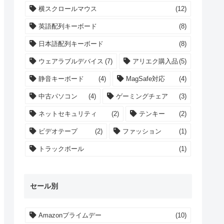
横スクロールマウス
(12)
英語配列キーボード
(8)
日本語配列キーボード
(8)
ウェアラブルデバイス
(7)
アリエク購入品
(5)
静音キーボード
(4)
MagSafe対応
(4)
中古パソコン
(4)
ゲーミングチェア
(3)
ネットセキュリティ
(2)
テンキー
(2)
ビデオテープ
(2)
ファッション
(1)
トラックボール
(1)
セール別
Amazonプライムデー
(10)