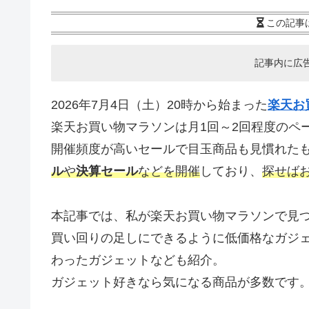
この記事
記事内に広
2026年7月4日（土）20時から始まった
楽天お
楽天お買い物マラソンは月1回～2回程度のペ
開催頻度が高いセールで目玉商品も見慣れた
ル
や
決算セール
などを開催
しており、
探せば
本記事では、私が楽天お買い物マラソンで見
買い回りの足しにできるように低価格なガジ
わったガジェットなども紹介。
ガジェット好きなら気になる商品が多数です