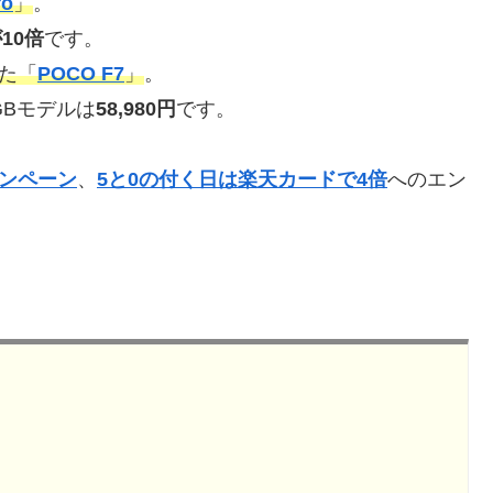
ro
」
。
10倍
です。
た「
POCO F7
」
。
2GBモデルは
58,980円
です。
ンペーン
、
5と0の付く日は楽天カードで4倍
へのエン