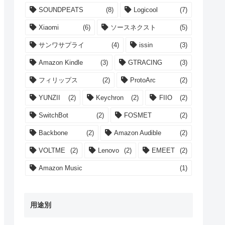
SOUNDPEATS
(8)
Logicool
(7)
Xiaomi
(6)
ソースネクスト
(5)
サンワサプライ
(4)
issin
(3)
Amazon Kindle
(3)
GTRACING
(3)
フィリップス
(2)
ProtoArc
(2)
YUNZII
(2)
Keychron
(2)
FIIO
(2)
SwitchBot
(2)
FOSMET
(2)
Backbone
(2)
Amazon Audible
(2)
VOLTME
(2)
Lenovo
(2)
EMEET
(2)
Amazon Music
(1)
用途別