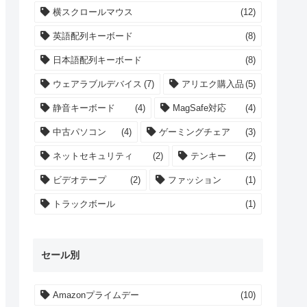
横スクロールマウス
(12)
英語配列キーボード
(8)
日本語配列キーボード
(8)
ウェアラブルデバイス
(7)
アリエク購入品
(5)
静音キーボード
(4)
MagSafe対応
(4)
中古パソコン
(4)
ゲーミングチェア
(3)
ネットセキュリティ
(2)
テンキー
(2)
ビデオテープ
(2)
ファッション
(1)
トラックボール
(1)
セール別
Amazonプライムデー
(10)