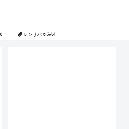
s
レンサバ＆GA4