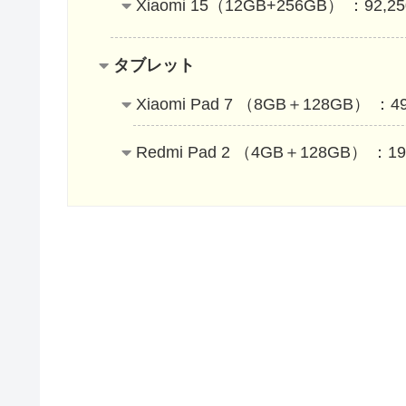
Xiaomi 15（12GB+256GB） ：92,2
タブレット
Xiaomi Pad 7 （8GB＋128GB） ：4
Redmi Pad 2 （4GB＋128GB） ：19