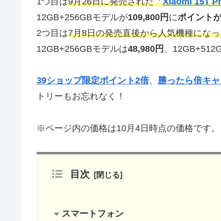
1つ目は
9月26日に発売された「
Xiaomi 15T P
12GB+256GBモデルが
109,800円
に
ポイントが
2つ目は
7月8日の発売直後から人気機種になっ
12GB+256GBモデルは
48,980円
、12GB+51
39ショップ限定ポイント2倍
、
勝ったら倍キャ
トリーもお忘れなく！
※ページ内の価格は10月4日時点の価格です。
目次
スマートフォン