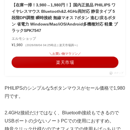
【在庫一掃！3,980→1,980円！】国内正規品 PHILIPS ワ
イヤレスマウス Bluetooth&2.4GHz両対応 静音タイプ 5
段階DPI調整 瞬時接続 無線マオス 7ボタン 進む/戻るボタ
ン 省電力 Windows/Mac/iOS/Android多機種対応 軽量 ブ
ラックSPK7547
エルモショップ
¥1,980
（2026/08/04 04:25時点 | 楽天市場調べ）
＼お買い物マラソン／
楽天市場
ポチップ
PHILIPSのシンプルな5ボタンマウスがセール価格で1,980
円です。
2.4GHz接続だけではなく、Bluetooth接続もできるので
USBポートの少ないノートPCでの使用におすすめ。
静音クリック仕様なのでオフィスでの使用もばっちりで