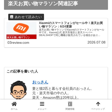
楽天お買い物マラソン関連記事
Xiaomiのスマートフォンがセール中！楽天お買
い物マラソン：6/24更新
楽天お買い物マラソンでXiaomiのスマートフォンがセール
中です。Xiaomi公式 楽天市場店と楽天スーパー
DEALSHOPで同じ機種が販売されている場合があり...
2026.07.08
03review.com
この記事を書いた人
おっさん
妻と猫2匹と暮らす会社員のおっさん。
元・楽天市場の中の人。
楽天・Amazon歴は20年以上。
年間200件を越す注文の中から、買って良かっ
たガジェットや猫用品を中心にレビューして
ホーム
メニュー
関連情報
ページトップ
います。