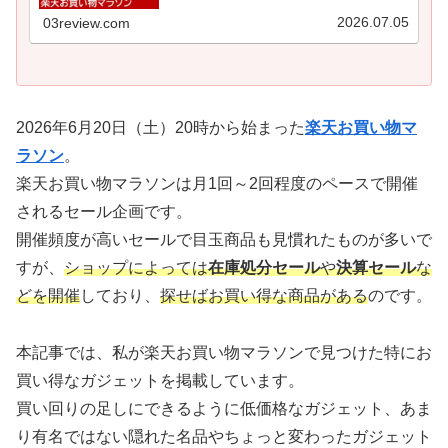
いセールで...
2026.07.05
03review.com
2026年6月20日（土）20時から始まった
楽天お買い物マ
ラソン
。
楽天お買い物マラソンは月1回～2回程度のペースで開催
されるセール企画です。
開催頻度が高いセールで目玉商品も見慣れたものが多いで
すが、
ショップによっては
在庫処分セール
や
決算セール
な
どを開催
しており、
探せばお買い得な商品がある
のです。
本記事では、私が楽天お買い物マラソンで見つけた特にお
買い得なガジェットを掲載しています。
買い回りの足しにできるように低価格なガジェット、あま
り有名ではない隠れた名品やちょっと変わったガジェット