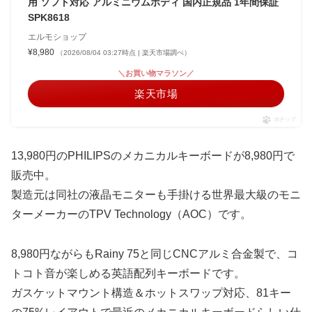
用 ソフト対応 アルミニウムボディ 国内正規品 1年間保証
SPK8618
エルモショップ
¥8,980
（2026/08/04 03:27時点 | 楽天市場調べ）
＼お買い物マラソン／
楽天市場
ポチップ
13,980円のPHILIPSのメカニカルキーボードが8,980円で
販売中。
製造元は同社の液晶モニターも手掛ける世界最大級のモニ
ターメーカーのTPV Technology（AOC）です。
8,980円ながらもRainy 75と同じCNCアルミ合金製で、コ
トコト音が楽しめる英語配列キーボードです。
ガスケットマウント構造＆ホットスワップ対応、81キー