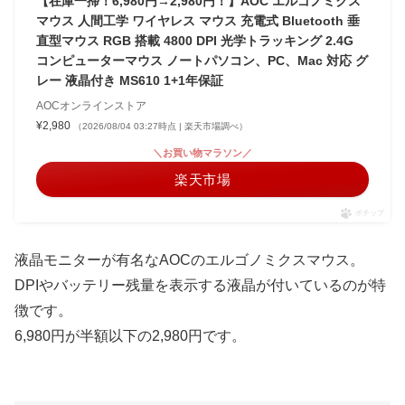
【在庫一掃！6,980円→2,980円！】AOC エルゴノミクス
マウス 人間工学 ワイヤレス マウス 充電式 Bluetooth 垂
直型マウス RGB 搭載 4800 DPI 光学トラッキング 2.4G
コンピューターマウス ノートパソコン、PC、Mac 対応 グ
レー 液晶付き MS610 1+1年保証
AOCオンラインストア
¥2,980
（2026/08/04 03:27時点 | 楽天市場調べ）
＼お買い物マラソン／
楽天市場
ポチップ
液晶モニターが有名なAOCのエルゴノミクスマウス。
DPIやバッテリー残量を表示する液晶が付いているのが特
徴です。
6,980円が半額以下の2,980円です。