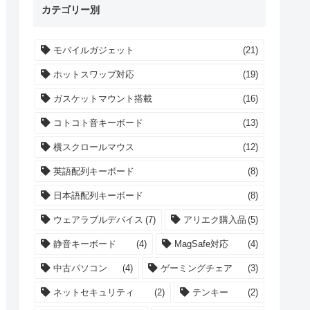
カテゴリー別
モバイルガジェット
(21)
ホットスワップ対応
(19)
ガスケットマウント搭載
(16)
コトコト音キーボード
(13)
横スクロールマウス
(12)
英語配列キーボード
(8)
日本語配列キーボード
(8)
ウェアラブルデバイス
(7)
アリエク購入品
(5)
静音キーボード
(4)
MagSafe対応
(4)
中古パソコン
(4)
ゲーミングチェア
(3)
ネットセキュリティ
(2)
テンキー
(2)