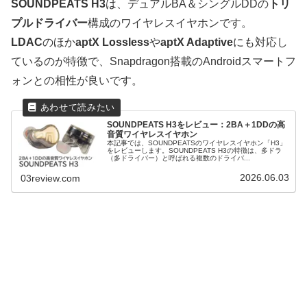
SOUNDPEATS H3
は、デュアルBA＆シングルDDの
トリ
プルドライバー
構成のワイヤレスイヤホンです。
LDAC
のほか
aptX Lossless
や
aptX Adaptive
にも対応し
ているのが特徴で、Snapdragon搭載のAndroidスマートフ
ォンとの相性が良いです。
SOUNDPEATS H3をレビュー：2BA＋1DDの高
音質ワイヤレスイヤホン
本記事では、SOUNDPEATSのワイヤレスイヤホン「H3」
をレビューします。SOUNDPEATS H3の特徴は、多ドラ
（多ドライバー）と呼ばれる複数のドライバ...
2026.06.03
03review.com