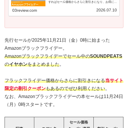
すればセール価格からさらに割引きになり、お得にゲ
ットで...
2026.07.10
03review.com
先行セールが2025年11月21日（金）0時に始まった
Amazonブラックフライデー。
Amazonブラックフライデーでセール中の
SOUNDPEATS
の
イヤホン
をまとめました
。
フラックフライデー価格からさらに割引きになる
当サイト
限定
の
割引
クーポン
もあるのでぜひ利用ください
。
なお、Amazonブラックフライデーの本セールは11月24日
（月）0時スタートです。
セール価格