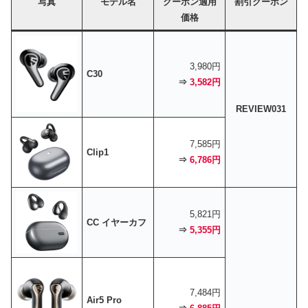
写真
モデル名
クーポン適用
割引クーポン
価格
3,980円
C30
⇒
3,582円
REVIEW031
7,585円
Clip1
⇒
6,786円
5,821円
CC イヤーカフ
⇒
5,355円
7,484円
Air5 Pro