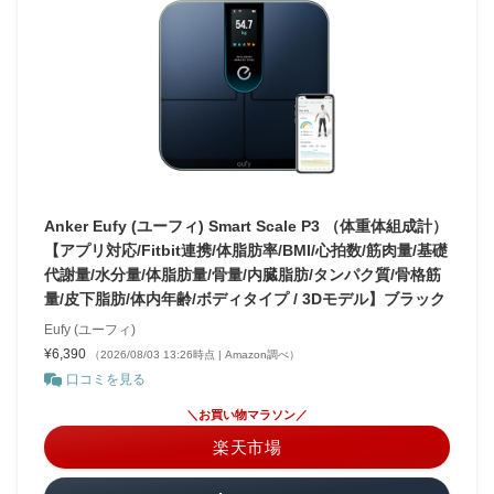
Anker Eufy (ユーフィ) Smart Scale P3 （体重体組成計）
【アプリ対応/Fitbit連携/体脂肪率/BMI/心拍数/筋肉量/基礎
代謝量/水分量/体脂肪量/骨量/内臓脂肪/タンパク質/骨格筋
量/皮下脂肪/体内年齢/ボディタイプ / 3Dモデル】ブラック
Eufy (ユーフィ)
¥6,390
（2026/08/03 13:26時点 | Amazon調べ）
口コミを見る
＼お買い物マラソン／
楽天市場