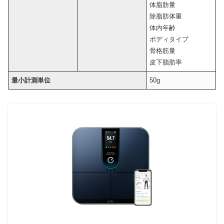
体脂肪量
除脂肪体重
体内年齢
ボディタイプ
骨格筋量
皮下脂肪率
最小計測単位
50g