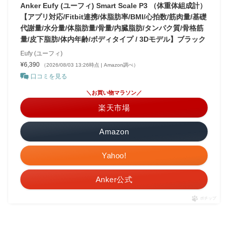
Anker Eufy (ユーフィ) Smart Scale P3 （体重体組成計）
【アプリ対応/Fitbit連携/体脂肪率/BMI/心拍数/筋肉量/基礎
代謝量/水分量/体脂肪量/骨量/内臓脂肪/タンパク質/骨格筋
量/皮下脂肪/体内年齢/ボディタイプ / 3Dモデル】ブラック
Eufy (ユーフィ)
¥6,390
（2026/08/03 13:26時点 | Amazon調べ）
口コミを見る
＼お買い物マラソン／
楽天市場
Amazon
Yahoo!
Anker公式
ポチップ