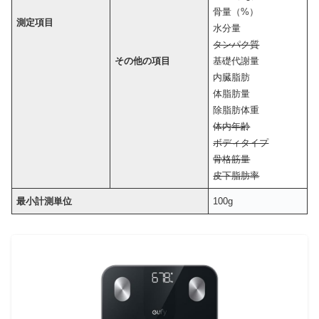
骨量（%）
測定項目
水分量
タンパク質
その他の項目
基礎代謝量
内臓脂肪
体脂肪量
除脂肪体重
体内年齢
ボディタイプ
骨格筋量
皮下脂肪率
最小計測単位
100g