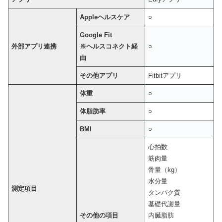
Appleヘルスケア
○
Google Fit
外部アプリ連携
※ヘルスコネクト経
○
由
その他アプリ
Fitbitアプリ
体重
○
体脂肪率
○
BMI
○
心拍数
筋肉量
骨量（kg）
水分量
測定項目
タンパク質
基礎代謝量
その他の項目
内臓脂肪