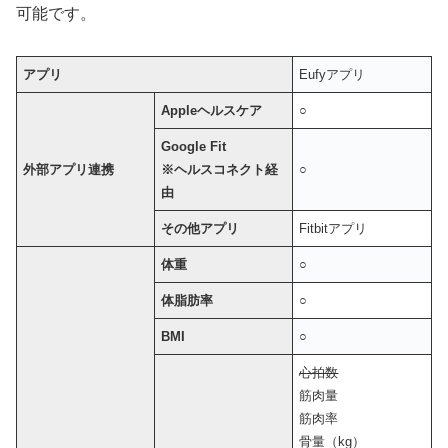
可能です。
アプリ
Eufyアプリ
Appleヘルスケア
○
Google Fit
外部アプリ連携
※ヘルスコネクト経
○
由
その他アプリ
Fitbitアプリ
体重
○
体脂肪率
○
BMI
○
心拍数
筋肉量
筋肉率
骨量（kg）