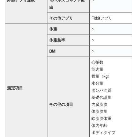
外部アプリ連携
※ヘルスコネクト経
○
由
その他アプリ
Fitbitアプリ
体重
○
体脂肪率
○
BMI
○
心拍数
筋肉量
骨量（kg）
水分量
測定項目
タンパク質
基礎代謝量
その他の項目
内臓脂肪
体脂肪量
除脂肪体重
体内年齢
ボディタイプ