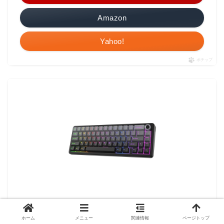
Amazon
Yahoo!
ポチップ
EPOMAKER x AULA F65 PRO ワイヤレスメカニカルゲー
ミングキーボード 65%レイアウト ホットスワップ対応 5
ホーム
メニュー
関連情報
ページトップ