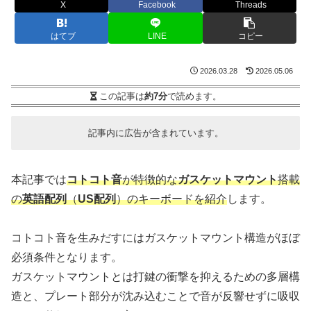
X
Facebook
Threads
はてブ
LINE
コピー
2026.03.28
2026.05.06
この記事は
約7分
で読めます。
記事内に広告が含まれています。
本記事では
コトコト音
が特徴的な
ガスケットマウント
搭載
の
英語配列
（
US配列
）のキーボードを紹介
します。
コトコト音を生みだすにはガスケットマウント構造がほぼ
必須条件となります。
ガスケットマウントとは打鍵の衝撃を抑えるための多層構
造と、プレート部分が沈み込むことで音が反響せずに吸収