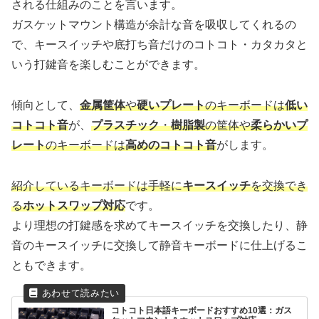
される仕組みのことを言います。
ガスケットマウント構造が余計な音を吸収してくれるの
で、キースイッチや底打ち音だけのコトコト・カタカタと
いう打鍵音を楽しむことができます。
傾向として、
金属筐体
や
硬いプレート
のキーボードは
低い
コトコト音
が、
プラスチック
・
樹脂製
の筐体や
柔らかいプ
レート
のキーボードは
高めのコトコト音
がします。
紹介しているキーボードは手軽に
キースイッチ
を交換でき
る
ホットスワップ対応
です。
より理想の打鍵感を求めてキースイッチを交換したり、静
音のキースイッチに交換して静音キーボードに仕上げるこ
ともできます。
コトコト日本語キーボードおすすめ10選：ガス