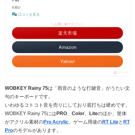
KIBU
口コミを見る
＼お買い物マラソン／
楽天市場
Amazon
Yahoo!
ポチップ
WOBKEY Rainy 75
は「雨音のような打鍵音」がうたい文
句のキーボードです。
いわゆるコトコト音を売りにしており底打ちは硬めです。
WOBKEY Rainy 75には
PRO
、
Color
、
Lite
のほか、筐体
がアクリル素材の
Pro Acrylic
、ゲーム用途の
RT Lite
と
RT
Pro
のモデルがあります。