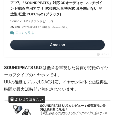
アプリ「SOUNDPEATS」対応 3Dオーディオ マルチポイ
ント接続 専用アプリ IPX5防水 耳挟み式 耳を塞がない 開
放型 軽量 POPClip2 (ブラック)
SoundPEATS(サウンドピーツ)
¥5,756
（2026/08/04 02:28時点 | Amazon調べ）
口コミを見る
Amazon
ポチップ
SOUNDPEATS UU2
は低音を重視した音質が特徴のイヤ
ーカフタイプのイヤホンです。
UUの後継モデルでLDAC対応、イヤホン単体で連続再生
時間が最大10時間と強化されています。
SOUNDPEATS UU2をレビュー：低音重視の音
質は最新曲に最適！
本記事ではSOUNDPEATS UU2イヤーカフをレビューしま