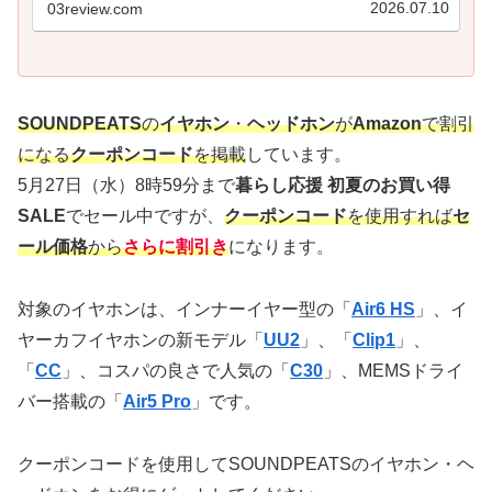
2026.07.10
03review.com
SOUNDPEATS
の
イヤホン
・
ヘッドホン
が
Amazon
で割引
になる
クーポンコード
を掲載
しています。
5月27日（水）8時59分まで
暮らし応援 初夏のお買い得
SALE
でセール中ですが、
クーポンコード
を使用すれば
セ
ール価格
から
さらに割引き
になります。
対象のイヤホンは、インナーイヤー型の「
Air6 HS
」、イ
ヤーカフイヤホンの新モデル「
UU2
」、「
Clip1
」、
「
CC
」、コスパの良さで人気の「
C30
」、MEMSドライ
バー搭載の「
Air5 Pro
」です。
クーポンコードを使用してSOUNDPEATSのイヤホン・ヘ