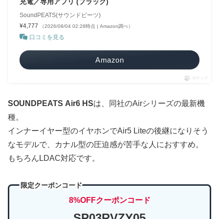
充電／専用アプリ (ブラック)
SoundPEATS(サウンドピーツ)
¥4,777
（2026/08/04 02:28時点 | Amazon調べ）
口コミを見る
Amazon
ポチップ
SOUNDPEATS Air6 HS
は、同社のAirシリーズの最新機
種。
インナーイヤー型のイヤホンでAir5 Liteの後継になりそう
なモデルで、カナル型の圧迫感が苦手な人におすすめ。
もちろんLDAC対応です。
限定クーポンコード
8%OFFクーポンコード
SP03RVZY05