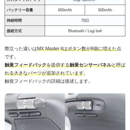
バッテリー容量
650mAh
500mAh
持続時間
70日
接続方式
Bluetooth / Logi bolt
際立った違いは
MX Master 4はボタン数が8個に増えた
点
です。
触覚フィードバック
を提供する
触覚センサーパネル
と呼ば
れる大きなパーツが追加されています
。
触覚フィードバックの詳細は後述します。