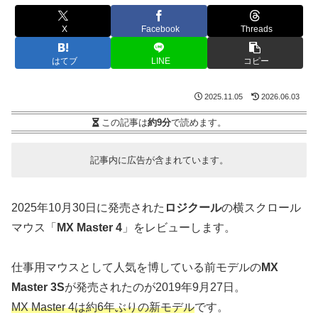
X
Facebook
Threads
はてブ
LINE
コピー
2025.11.05
2026.06.03
この記事は
約9分
で読めます。
記事内に広告が含まれています。
2025年10月30日に発売された
ロジクール
の横スクロール
マウス「
MX Master 4
」をレビューします。
仕事用マウスとして人気を博している前モデルの
MX
Master 3S
が発売されたのが2019年9月27日。
MX Master 4は約6年ぶりの新モデル
です。